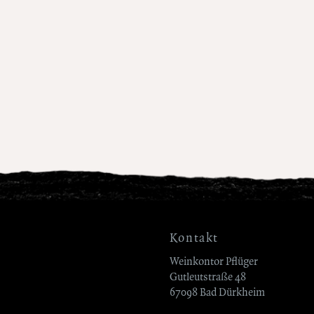
Kontakt
Weinkontor Pflüger
Gutleutstraße 48
67098 Bad Dürkheim