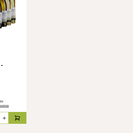
-
ite
kosten
+