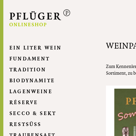
Direkt
zum
Inhalt
WEINP
EIN LITER WEIN
FUNDAMENT
Zum Kennenlern
TRADITION
Sortiment, zu 
BIODYNAMITE
LAGENWEINE
RÉSERVE
SECCO & SEKT
RESTSÜSS
TRAUBENSAFT