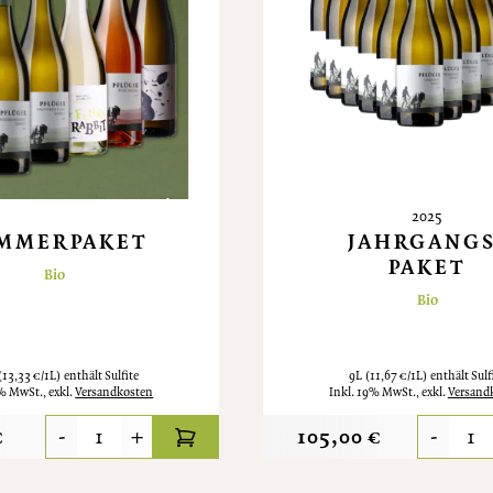
2025
MMERPAKET
JAHRGANGS
PAKET
Bio
Bio
(13,33 €/1L)
enthält Sulfite
9L
(11,67 €/1L)
enthält Sulf
9% MwSt.
,
exkl.
Versandkosten
Inkl. 19% MwSt.
,
exkl.
Versand
€
-
+
105,00 €
-