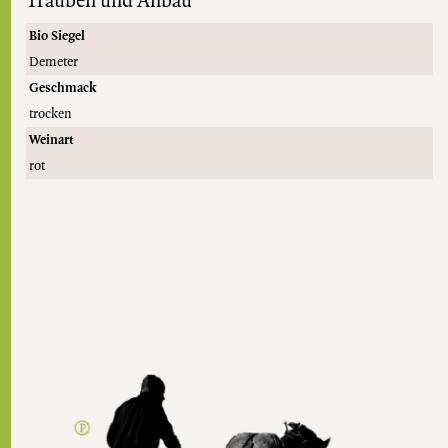
Trauben und Anbau
Bio Siegel
Demeter
Geschmack
trocken
Weinart
rot