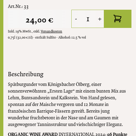
Art.Nr.: 33
24,00 €
-
+
Inkl. 19% MwSt.
,
exkl.
Versandkosten
0,75l
(32,00 €/1l)
enthält Sulfite
Alkohol:
12,5 % vol
Beschreibung
Spätburgunder vom Königsbacher Ölberg, einer
sonnenverwöhnten „Ersten Lage“ mit einem bunten Mix aus
Lehm, Buntsandstein und Kalkstein. Von Hand gelesen,
spontan auf der Maische vergoren und 12 Monate in
französischen Barrique-Fässern gereift. Bereits jung
wunderbar fruchtbetont in der Nase und am Gaumen mit
ausgewogener Tanninstruktur und vielschichtiger Eleganz.
ORGANIC WINE AWARD
INTERNATIONAL 2024:
96 Punkte